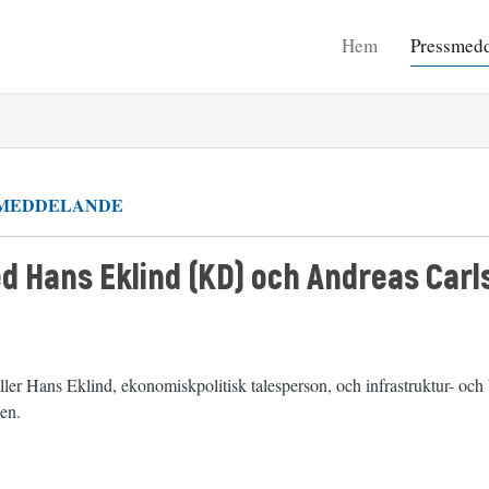
Hem
Pressmed
MEDDELANDE
d Hans Eklind (KD) och Andreas Carl
ller Hans Eklind, ekonomiskpolitisk talesperson, och infrastruktur- och
len.