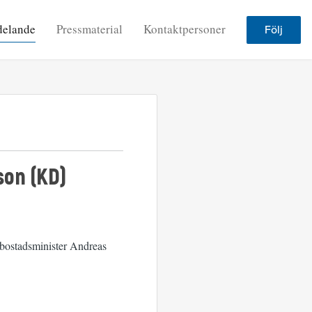
delande
Pressmaterial
Kontaktpersoner
Följ
son (KD)
 bostadsminister Andreas